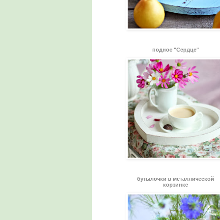
поднос "Сердце"
бутылочки в металлической
корзинке