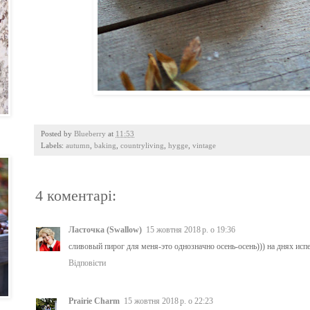
Posted by
Blueberry
at
11:53
Labels:
autumn
,
baking
,
countryliving
,
hygge
,
vintage
4 коментарі:
Ласточка (Swallow)
15 жовтня 2018 р. о 19:36
сливовый пирог для меня-это однозначно осень-осень))) на днях испе
Відповісти
Prairie Charm
15 жовтня 2018 р. о 22:23