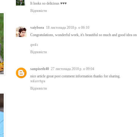
It looks so delicious ♥♥♥
Відповісти
vaiybora
18 листопада 2018 р. о 06:10
Congratulations, wonderful work, it's beautiful so much and good idea on 
ดูหนัง
Відповісти
sanpiseth40
27 листопада 2018 р. о 09:04
nice article great post comment information thanks for sharing.
หนังการ์ตูน
Відповісти