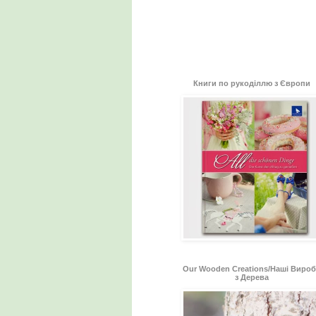
Книги по рукоділлю з Європи
Our Wooden Creations/Наші Виро
з Дерева