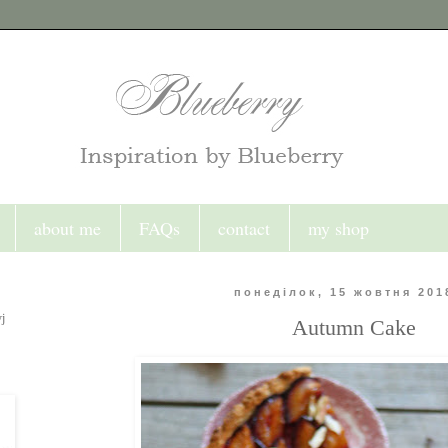
about me
FAQs
contact
my shop
понеділок, 15 жовтня 201
j
Autumn Cake